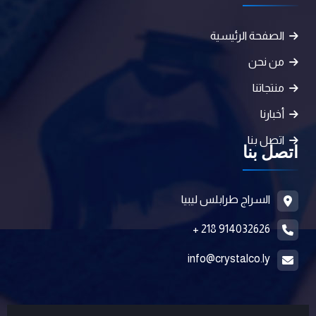
الصفحة الرئيسية
من نحن
منتجاتنا
أخبارنا
اتصل بنا
اتصل بنا
السراج طرابلس ليبيا
914032626 218 +
info@crystalco.ly