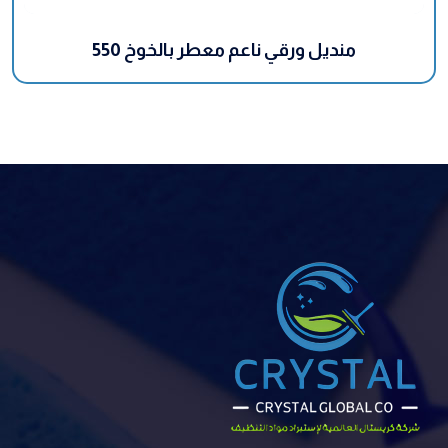
550 منديل ورقي ناعم معطر بالخوخ