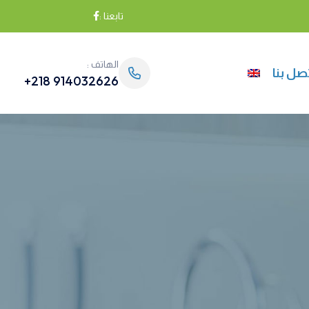
تابعنا :
الهاتف :
صل بنا
914032626 218+