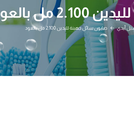
 مل بالعود
ل أيدي
صابون سائل جهينة لليدين 2.100 مل بالعود