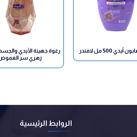
يدي 500 مل لافندر
زهري سر الغموض
الروابط الرئيسية