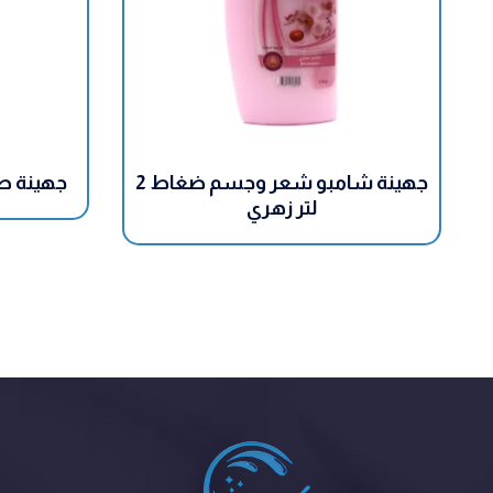
جهينة شامبو شعر وجسم ضغاط 2
جهينة صابون أ
لتر زهري