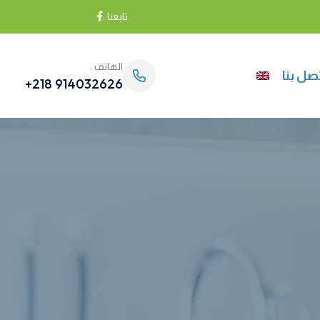
تابعنا :
الهاتف :
صل بنا
914032626 218+