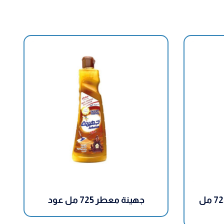
جهينة معطر عام مركز 725 مل
جهينة معطر 725 مل عود