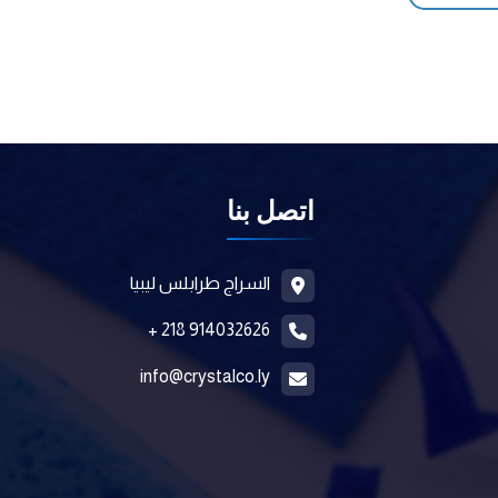
اتصل بنا
السراج طرابلس ليبيا
914032626 218 +
info@crystalco.ly