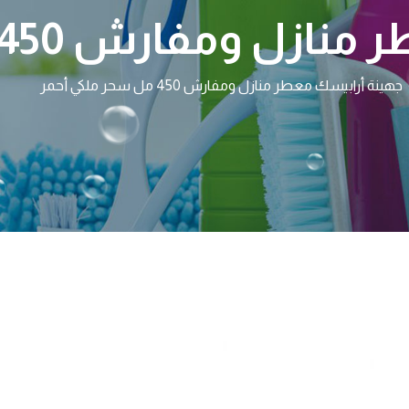
فارش 450 مل سحر ملكي أحمر
جهينة أرابيسك معطر منازل ومفارش 450 مل سحر ملكي أحمر