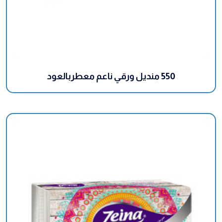
550 منديل ورقي ناعم معطربالعود