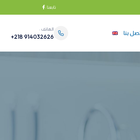
تابعنا :
الهاتف :
صل بنا
914032626 218+