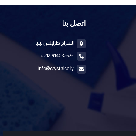
اتصل بنا
السراج طرابلس ليبيا
914032626 218 +
info@crystalco.ly